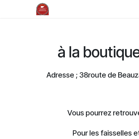
Se rendre au contenu
La ferme en Auvergne
Nos savoi
à la boutiqu
Adresse ; 38route de Beauza
Vous pourrez retrouve
Pour les faisselles 