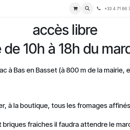
rs faire
Ou trouver nos produits
marchés hiver
Con
+33 4 71 66 
accès libre
e de 10h à 18h du mard
c à Bas en Basset (à 800 m de la mairie, 
r, à la boutique, tous les fromages affiné
et briques fraiches il faudra attendre le m