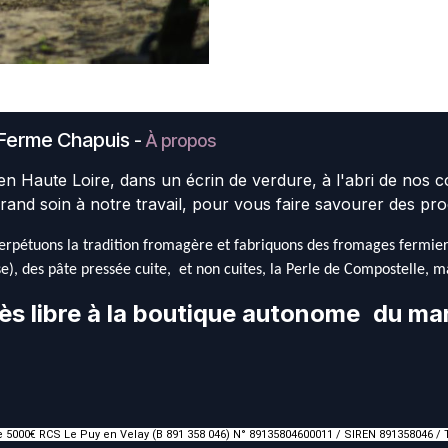
Ferme Chapuis
-
À propos
en Haute Loire, dans un écrin de verdure, à l'abri de nos 
rand soin à notre travail, pour vous faire savourer des pro
rpétuons la tradition fromagère et fabriquons des fromages fermiers 
e), des pâte pressée cuite, et non cuites, la Perle de Compostelle, mai
ès libre à la boutique autonome
du mar
de 5000€ RCS Le Puy en Velay (B 891 358 046) N° 89135804600011 / SIREN 891358046