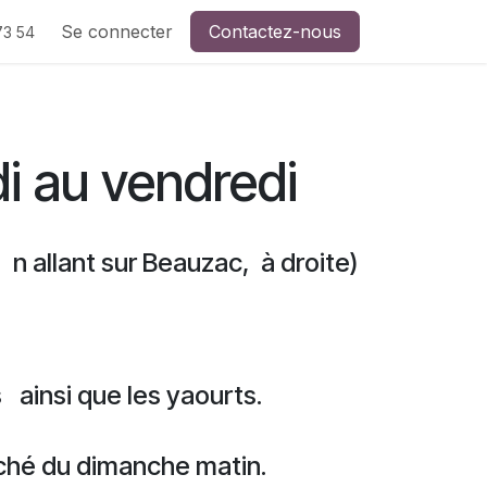
tactez-nous
Se connecter
La presse en parle
Contactez-nous
accès à la ferme et à la
73 54
i au vendredi
e
n allant sur Beauzac, à droite)
s
ainsi que les yaourts.
arché du dimanche matin.