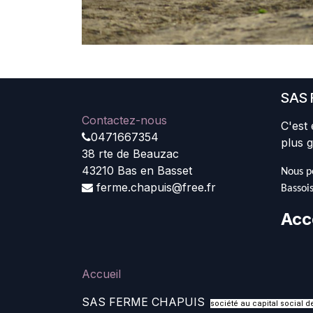
SAS 
Contactez-nous
C'est 
0471667354
plus g
38 rte de Beauzac
43210 Bas en Basset
Nous pe
ferme.chapuis@free.fr
Bassois
Acc
Accueil
SAS FERME CHAPUIS
société au capital social 