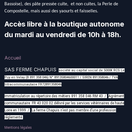
Bassoise), des pâte pressée cuite, et non cuites, la Perle de
Compostelle, mais aussi des yaourts et faisselles.
Accès libre à la boutique autonome
du mardi au vendredi de 10h à 18h.
Accueil
SAS FERME CHAPUIS
société au capital social de 5000€ RCS Le
Puy en Velay (B 891 358 046) N° 89135804600011 / SIREN 891358046 / TVA
Intracommunautaire FR72891358046
Immatriculation au répertoire des métiers 891 358 046 RM 43 /
Agrément
communautaire FR 43 020 02 délivré par les services vétérinaires de haute
Loire en 1999 /
La ferme Chapuis n’est pas membre d’une profession
réglementé.
Mentions légales