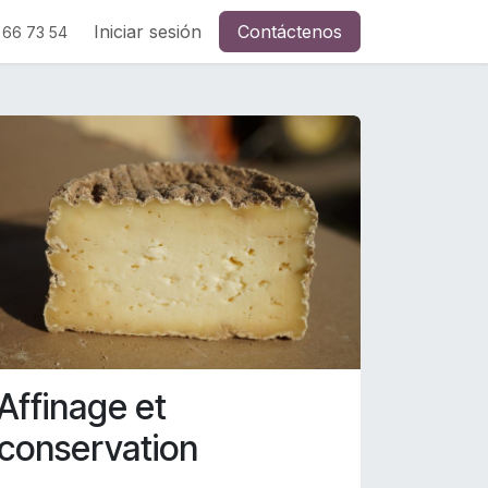
Contactez-nous
Iniciar sesión
La presse en parle
Contáctenos
visite-à-la-ferme
 66 73 54
Affinage et
conservation