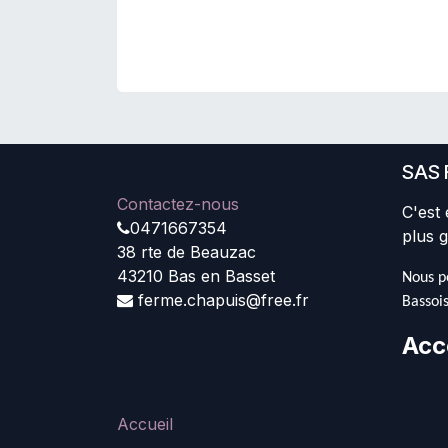
SAS 
Contactez-nous
C'est 
0471667354
plus g
38 rte de Beauzac
43210 Bas en Basset
Nous pe
ferme.chapuis@free.fr
Bassois
Acc
Accueil