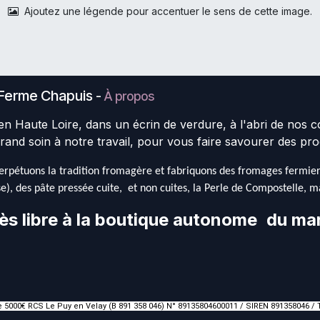
Ajoutez une légende pour accentuer le sens de cette image.
Ferme Chapuis
-
À propos
en Haute Loire, dans un écrin de verdure, à l'abri de nos 
rand soin à notre travail, pour vous faire savourer des pro
rpétuons la tradition fromagère et fabriquons des fromages fermiers 
e), des pâte pressée cuite, et non cuites, la Perle de Compostelle, mai
ès libre à la boutique autonome
du mar
de 5000€ RCS Le Puy en Velay (B 891 358 046) N° 89135804600011 / SIREN 891358046