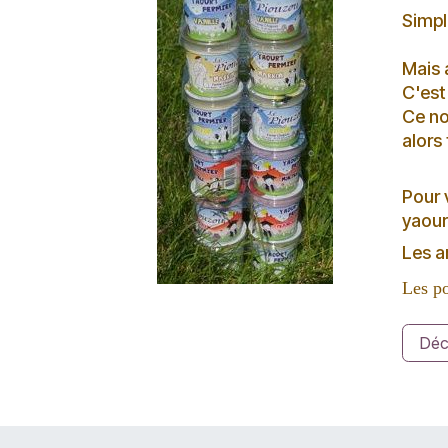
Simpl
Mais 
C'est
Ce no
alors 
Pour 
yaour
Les a
Les po
Déc