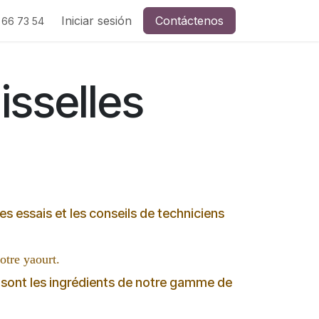
Contactez-nous
Iniciar sesión
La presse en parle
Contáctenos
visite-à-la-ferme
 66 73 54
isselles
s essais et les conseils de techniciens
otre yaourt.
s, sont les ingrédients de notre gamme de