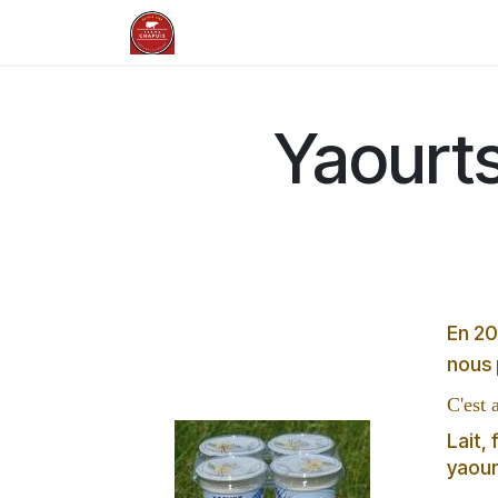
Ir al contenido
La ferme en Auvergne
Nos savoi
Yaourts
En 20
nous 
C'est 
Lait,
yaour