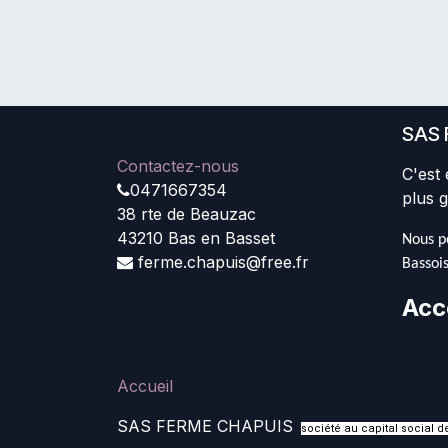
SAS 
Contactez-nous
C'est 
0471667354
plus g
38 rte de Beauzac
43210 Bas en Basset
Nous pe
ferme.chapuis@free.fr
Bassois
Acc
Accueil
SAS FERME CHAPUIS
société au capital social 