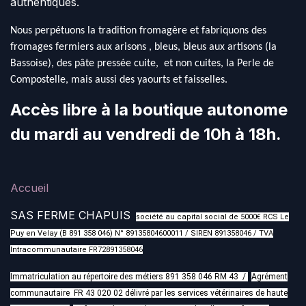
authentiques.
Nous perpétuons la tradition fromagère et fabriquons des
fromages fermiers aux arisons , bleus, bleus aux artisons (la
Bassoise), des pâte pressée cuite, et non cuites, la Perle de
Compostelle, mais aussi des yaourts et faisselles.
Accès libre à la boutique autonome
du mardi au vendredi de 10h à 18h.
Accueil
SAS FERME CHAPUIS
société au capital social de 5000€ RCS Le
Puy en Velay (B 891 358 046) N° 89135804600011 / SIREN 891358046 / TVA
Intracommunautaire FR72891358046
Immatriculation au répertoire des métiers 891 358 046 RM 43 /
Agrément
communautaire FR 43 020 02 délivré par les services vétérinaires de haute