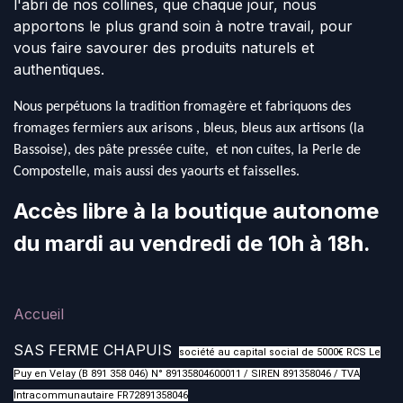
l'abri de nos collines, que chaque jour, nous
apportons le plus grand soin à notre travail, pour
vous faire savourer des produits naturels et
authentiques.
Nous perpétuons la tradition fromagère et fabriquons des
fromages fermiers aux arisons , bleus, bleus aux artisons (la
Bassoise), des pâte pressée cuite, et non cuites, la Perle de
Compostelle, mais aussi des yaourts et faisselles.
Accès libre à la boutique autonome
du mardi au vendredi de 10h à 18h.
Accueil
SAS FERME CHAPUIS
société au capital social de 5000€ RCS Le
Puy en Velay (B 891 358 046) N° 89135804600011 / SIREN 891358046 / TVA
Intracommunautaire FR72891358046