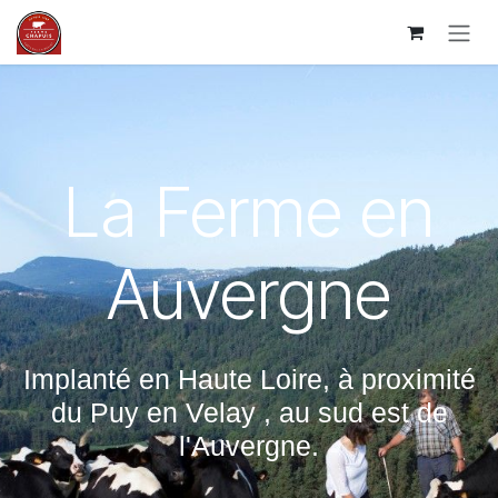
Ir al contenido
La Ferme en
Auvergne
Implanté en Haute Loire, à proximité
du Puy en Velay , au sud est de
l'Auvergne.