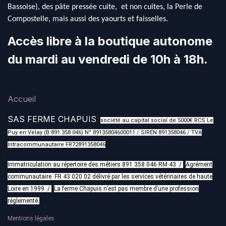
Bassoise), des pâte pressée cuite, et non cuites, la Perle de
Compostelle, mais aussi des yaourts et faisselles.
Accès libre à la boutique autonome
du mardi au vendredi de 10h à 18h.
Accueil
SAS FERME CHAPUIS
société au capital social de 5000€ RCS Le
Puy en Velay (B 891 358 046) N° 89135804600011 / SIREN 891358046 / TVA
Intracommunautaire FR72891358046
Immatriculation au répertoire des métiers 891 358 046 RM 43 /
Agrément
communautaire FR 43 020 02 délivré par les services vétérinaires de haute
Loire en 1999 /
La ferme Chapuis n’est pas membre d’une profession
réglementé.
Mentions légales