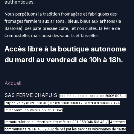
authentiques.
Nous perpétuons la tradition fromagère et fabriquons des
fromages fermiers aux arisons , bleus, bleus aux artisons (la
Bassoise), des pâte pressée cuite, et non cuites, la Perle de
Compostelle, mais aussi des yaourts et faisselles.
Accès libre à la boutique autonome
du mardi au vendredi de 10h à 18h.
Accueil
SAS FERME CHAPUIS
société au capital social de 5000€ RCS Le
Puy en Velay (B 891 358 046) N° 89135804600011 / SIREN 891358046 / TVA
Intracommunautaire FR72891358046
Immatriculation au répertoire des métiers 891 358 046 RM 43 /
Agrément
communautaire FR 43 020 02 délivré par les services vétérinaires de haute