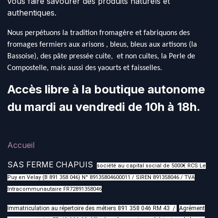
vous faire savourer des produits naturels et
authentiques.
Nous perpétuons la tradition fromagère et fabriquons des
fromages fermiers aux arisons , bleus, bleus aux artisons (la
Bassoise), des pâte pressée cuite, et non cuites, la Perle de
Compostelle, mais aussi des yaourts et faisselles.
Accès libre à la boutique autonome
du mardi au vendredi de 10h à 18h.
Accueil
SAS FERME CHAPUIS
société au capital social de 5000€ RCS Le
Puy en Velay (B 891 358 046) N° 89135804600011 / SIREN 891358046 / TVA
Intracommunautaire FR72891358046
Immatriculation au répertoire des métiers 891 358 046 RM 43 /
Agrément